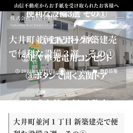
山信不動産からお手紙を受け取られたお客様へ
山信不動産からお手紙を受け取られたお客様へ
MENU
大井町並河１丁目 新築建売
で便利な設備３選 その①
カテゴリー
2022年11月14日
yamashin
物件情報
投稿日
著
者
大井町並河１丁目 新築建売で便